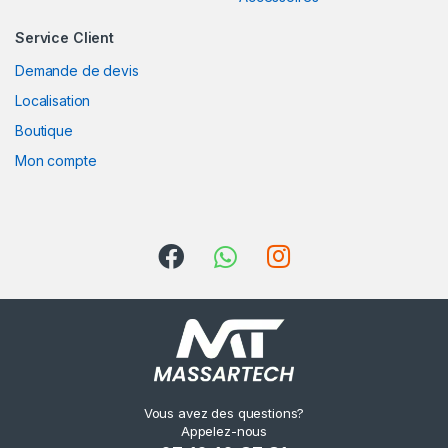
s
Service Client
e
Demande de devis
l
Localisation
Boutique
Mon compte
Vous avez des questions?
Appelez-nous