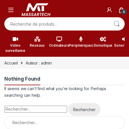
Skip to navigation
Skip to content
0
Recherche pour :
Vidéo
Réseaux
Ordinateurs
Périphériques
Domotique
Sonorisa
surveillance
Accueil
Auteur : admin
Nothing Found
It seems we can’t find what you’re looking for. Perhaps
searching can help.
Rechercher :
Rechercher :