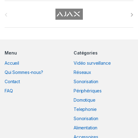
B
r
a
n
Menu
Catégories
d
Accueil
Vidéo surveillance
s
Qui Sommes-nous?
Réseaux
C
Contact
Sonorisation
FAQ
Périphériques
a
Domotique
r
Telephonie
o
Sonorisation
Alimentation
u
Accessoires