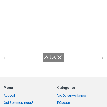
B
r
a
n
Menu
Catégories
d
Accueil
Vidéo surveillance
s
Qui Sommes-nous?
Réseaux