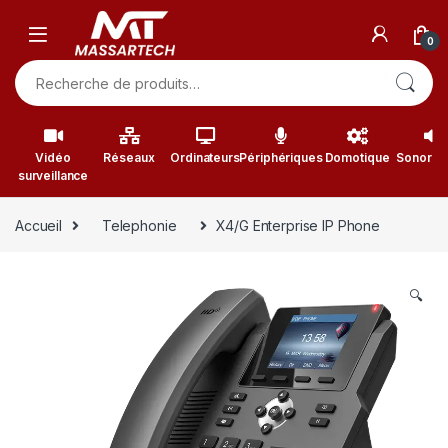
Skip to navigation
Skip to content
0
Recherche pour :
Vidéo
Réseaux
Ordinateurs
Périphériques
Domotique
Sonorisa
surveillance
Accueil
Telephonie
X4/G Enterprise IP Phone
🔍