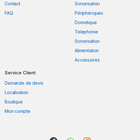
C
Contact
Sonorisation
FAQ
Périphériques
a
Domotique
r
Telephonie
o
Sonorisation
Alimentation
u
Accessoires
s
Service Client
e
Demande de devis
l
Localisation
Boutique
Mon compte