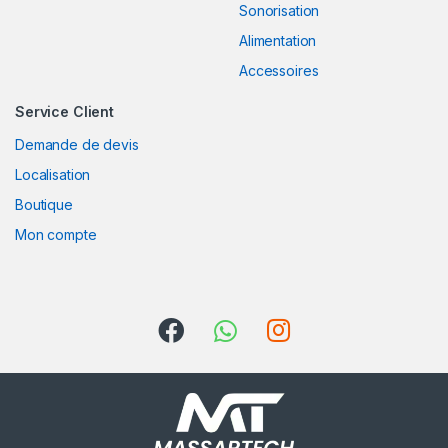
o
Sonorisation
Alimentation
u
Accessoires
s
Service Client
e
Demande de devis
l
Localisation
Boutique
Mon compte