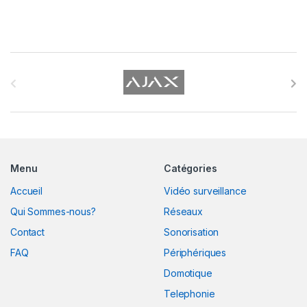
B
r
a
n
Menu
Catégories
d
Accueil
Vidéo surveillance
s
Qui Sommes-nous?
Réseaux
C
Contact
Sonorisation
FAQ
Périphériques
a
Domotique
r
Telephonie