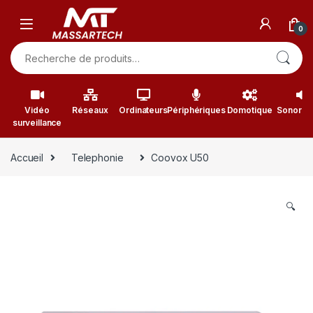
Skip to navigation
Skip to content
0
Recherche pour :
Vidéo
Réseaux
Ordinateurs
Périphériques
Domotique
Sonorisa
surveillance
Accueil
Telephonie
Coovox U50
🔍