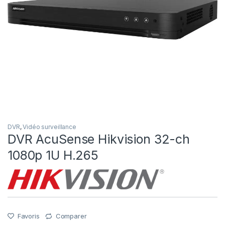
DVR
,
Vidéo surveillance
DVR AcuSense Hikvision 32-ch
1080p 1U H.265
Favoris
Comparer