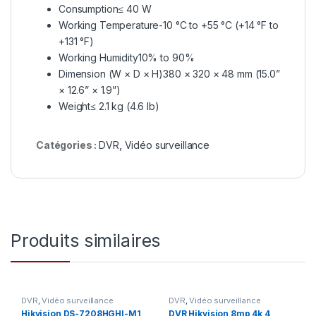
Consumption
≤ 40 W
Working Temperature
-10 °C to +55 °C (+14 °F to
+131 °F)
Working Humidity
10% to 90%
Dimension (W × D × H)
380 × 320 × 48 mm (15.0”
× 12.6” × 1.9”)
Weight
≤ 2.1 kg (4.6 lb)
Catégories :
DVR
,
Vidéo surveillance
Produits similaires
DVR
,
Vidéo surveillance
DVR
,
Vidéo surveillance
Hikvision DS-7208HGHI-M1
DVR Hikvision 8mp 4k 4