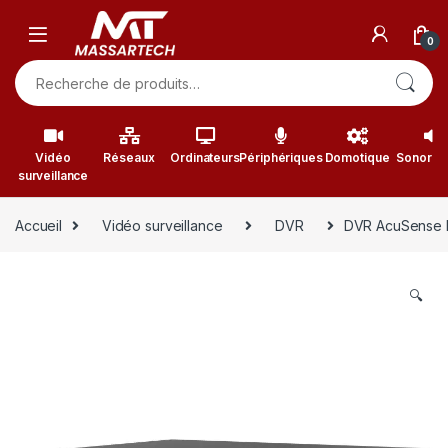
Skip to navigation
Skip to content
0
Recherche pour :
Vidéo
Réseaux
Ordinateurs
Périphériques
Domotique
Sonorisa
surveillance
Accueil
Vidéo surveillance
DVR
DVR AcuSense H
🔍