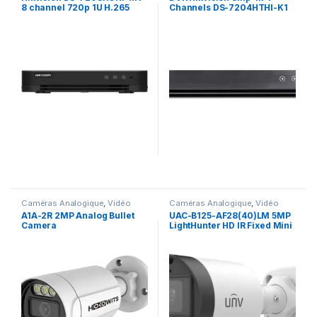
8 channel 720p 1U H.265
Channels DS-7204HTHI-K1
digital video recorder
Caméras Analogique
,
Vidéo
Caméras Analogique
,
Vidéo
surveillance
surveillance
A1A-2R 2MP Analog Bullet
UAC-B125-AF28(40)LM 5MP
Camera
LightHunter HD IR Fixed Mini
Bullet