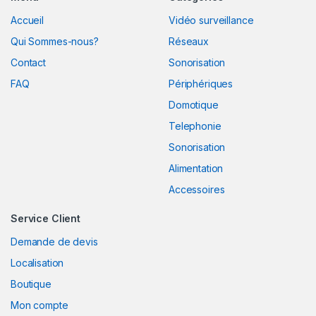
d
Accueil
Vidéo surveillance
s
Qui Sommes-nous?
Réseaux
C
Contact
Sonorisation
FAQ
Périphériques
a
Domotique
r
Telephonie
o
Sonorisation
Alimentation
u
Accessoires
s
Service Client
e
Demande de devis
l
Localisation
Boutique
Mon compte