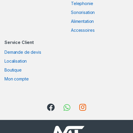
Telephonie
o
Sonorisation
Alimentation
u
Accessoires
s
Service Client
e
Demande de devis
l
Localisation
Boutique
Mon compte