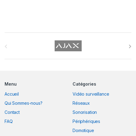
B
r
a
n
Menu
Catégories
d
Accueil
Vidéo surveillance
s
Qui Sommes-nous?
Réseaux
C
Contact
Sonorisation
FAQ
Périphériques
a
Domotique
r