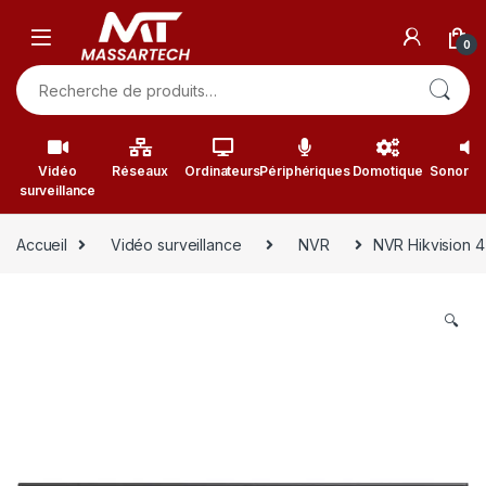
Skip to navigation
Skip to content
0
Recherche pour :
Vidéo
Réseaux
Ordinateurs
Périphériques
Domotique
Sonorisa
surveillance
Accueil
Vidéo surveillance
NVR
NVR Hikvision 
🔍