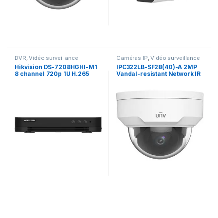
DVR
,
Vidéo surveillance
Caméras IP
,
Vidéo surveillance
Hikvision DS-7208HGHI-M1
IPC322LB-SF28(40)-A 2MP
8 channel 720p 1U H.265
Vandal-resistant Network IR
digital video recorder
Fixed Dome Camera