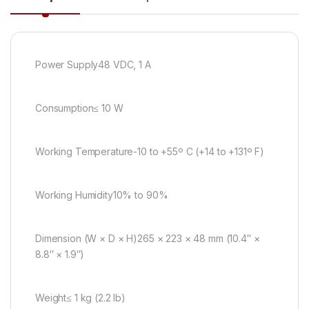
Power Supply
48 VDC, 1 A
Consumption
≤ 10 W
Working Temperature
-10 to +55º C (+14 to +131º F)
Working Humidity
10% to 90%
Dimension (W × D × H)
265 × 223 × 48 mm (10.4″ ×
8.8″ × 1.9″)
Weight
≤ 1 kg (2.2 lb)