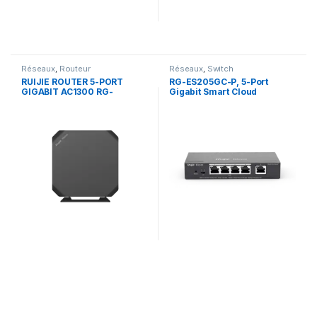
Réseaux
,
Routeur
Réseaux
,
Switch
RUIJIE ROUTER 5-PORT
RG-ES205GC-P, 5-Port
GIGABIT AC1300 RG-
Gigabit Smart Cloud
EG105GW(T)
Mananged PoE Switch