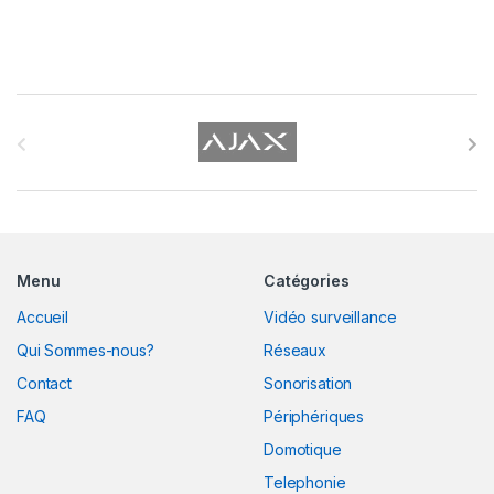
B
r
a
n
Menu
Catégories
d
Accueil
Vidéo surveillance
s
Qui Sommes-nous?
Réseaux
C
Contact
Sonorisation
FAQ
Périphériques
a
Domotique
r
Telephonie