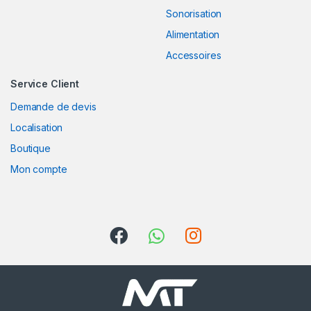
o
Sonorisation
Alimentation
u
Accessoires
s
Service Client
e
Demande de devis
l
Localisation
Boutique
Mon compte