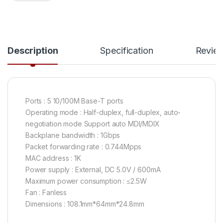
Description
Specification
Revie
Ports : 5 10/100M Base-T ports
Operating mode : Half-duplex, full-duplex, auto-
negotiation mode Support auto MDI/MDIX
Backplane bandwidth : 1Gbps
Packet forwarding rate : 0.744Mpps
MAC address : 1K
Power supply : External, DC 5.0V / 600mA
Maximum power consumption : ≤2.5W
Fan : Fanless
Dimensions : 108.1mm*64mm*24.8mm