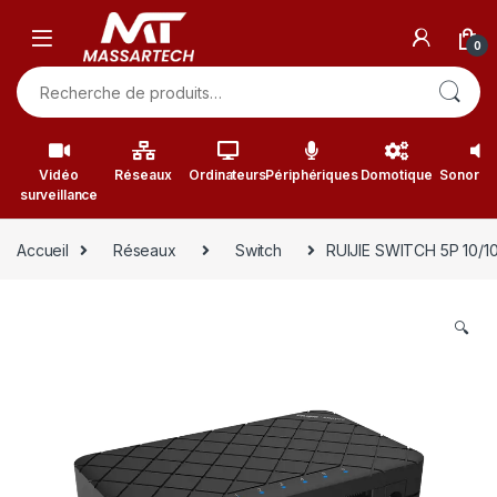
Skip to navigation
Skip to content
0
Recherche pour :
Vidéo
Réseaux
Ordinateurs
Périphériques
Domotique
Sonorisa
surveillance
Accueil
Réseaux
Switch
RUIJIE SWITCH 5P 10/
🔍