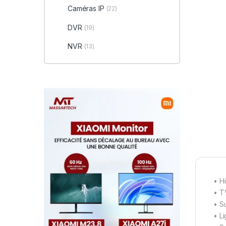
Caméras IP
(22)
DVR
(19)
NVR
(13)
• H
• T
• Su
• L