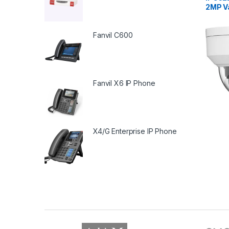
2MP V
Netwo
Came
Fanvil C600
Fanvil X6 IP Phone
X4/G Enterprise IP Phone
B