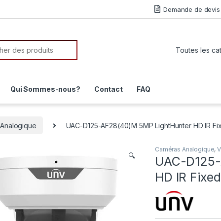
Demande de devis
or:
Qui Sommes-nous?
Contact
FAQ
Analogique
UAC-D125-AF28(40)M 5MP LightHunter HD IR F
Caméras Analogique
,
V
🔍
UAC-D125-
HD IR Fixe