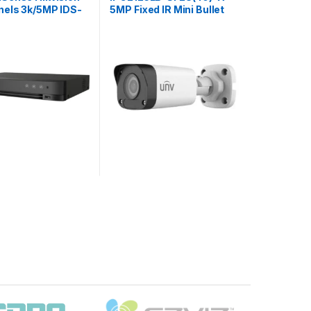
nels 3k/5MP IDS-
5MP Fixed IR Mini Bullet
HI-M1/S
Network Camera