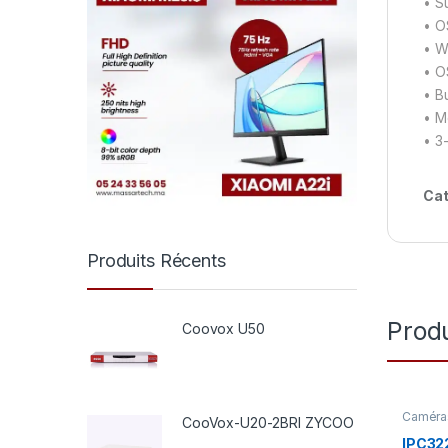
• Su
• O
• W
• O
• B
• M
• 3
Cat
Produits Récents
Produ
Coovox U50
Caméras
CooVox-U20-2BRI ZYCOO
IPC32