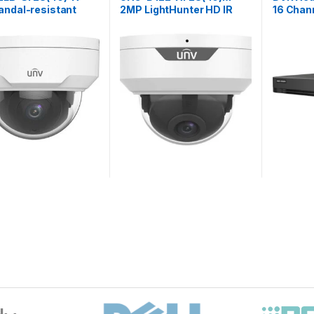
andal-resistant
2MP LightHunter HD IR
16 Chan
rk IR Fixed Dome
Fixed Dome
7216HQ
ra