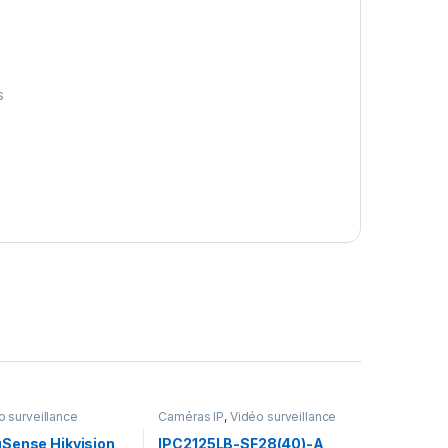
s
o surveillance
Caméras IP
,
Vidéo surveillance
Sense Hikvision
IPC2125LB-SF28(40)-A