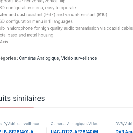
pports 180° horizontal/vertical flip
SD configuration menu, easy to operate
ater and dust resistant (IP67) and vandal-resistant (IK10)
SD configuration menu in 11 languages
uilt-in microphone for high quality audio transmission via coaxial cable
etal base and metal housing
-Axis
égories :
Caméras Analogique
,
Vidéo surveillance
its similaires
 IP
,
Vidéo surveillance
Caméras Analogique
,
Vidéo
DVR
,
Vidé
surveillance
2LB-SF28(40)-A
UAC-D122-AF28(40)M
DVR Acu