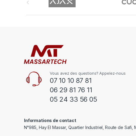
r
a
n
d
s
C
Vous avez des questions? Appelez-nous
a
07 10 10 87 81
06 29 81 76 11
r
05 24 33 56 05
o
u
Informations de contact
s
N°985, Hay El Massar, Quartier Industriel, Route de Safi,